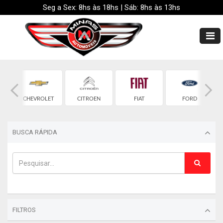
Seg a Sex: 8hs às 18hs | Sáb: 8hs às 13hs
CHEVROLET
CITROEN
FIAT
FORD
BUSCA RÁPIDA
FILTROS