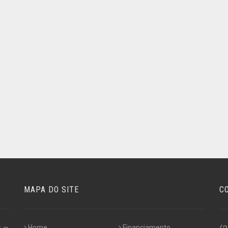
MAPA DO SITE
C
s —
Home
Financiamento